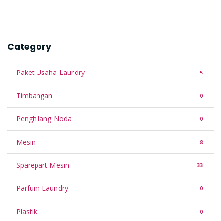
Category
Paket Usaha Laundry
5
Timbangan
0
Penghilang Noda
0
Mesin
8
Sparepart Mesin
33
Parfum Laundry
0
Plastik
0