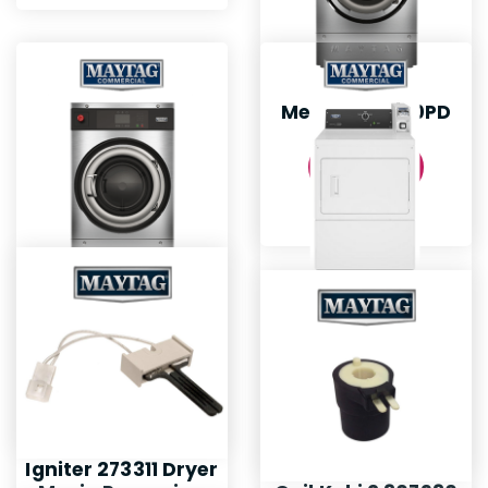
Mesin MYR-20PD
Detail
Mesin MYR-40PN
Mesin MDG
20MNAGW
Detail
Detail
Igniter 273311 Dryer