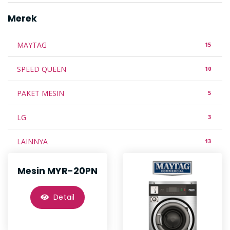
Merek
MAYTAG
15
SPEED QUEEN
10
PAKET MESIN
5
LG
3
LAINNYA
13
Mesin MYR-20PN
Detail