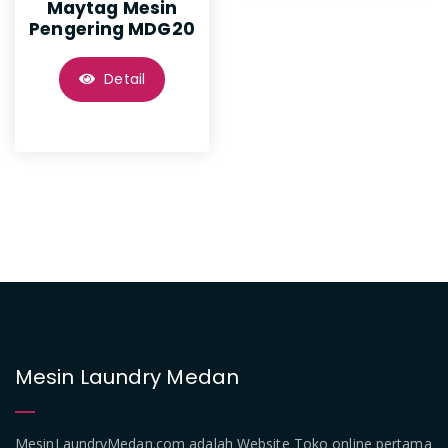
Maytag Mesin
Pengering MDG20
Detail
Mesin Laundry Medan
MesinLaundryMedan.com adalah Website Toko online pertama