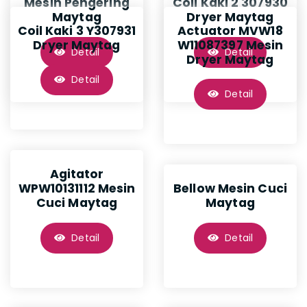
Mesin Pengering
Coil Kaki 2 307930
Maytag
Dryer Maytag
Coil Kaki 3 Y307931
Actuator MVW18
Dryer Maytag
W11087397 Mesin
Detail
Detail
Dryer Maytag
Detail
Detail
Agitator
WPW10131112 Mesin
Bellow Mesin Cuci
Cuci Maytag
Maytag
Detail
Detail