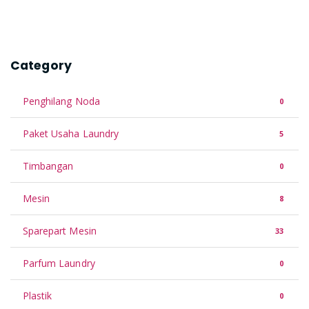
Category
Penghilang Noda
0
Paket Usaha Laundry
5
Timbangan
0
Mesin
8
Sparepart Mesin
33
Parfum Laundry
0
Plastik
0