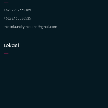
+6287732569185
+6282165536525
mesinlaundrymedann@gmail.com
Lokasi